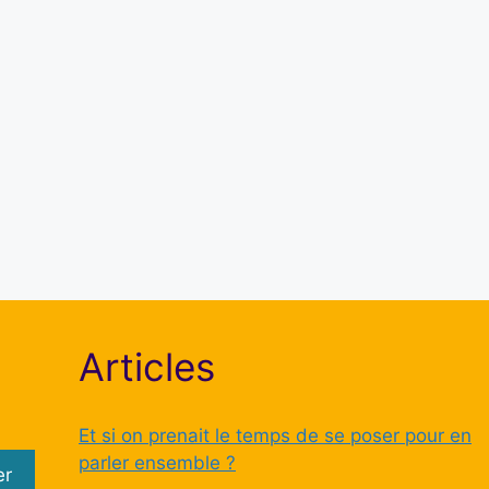
Mot de passe
Se souvenir de moi
S’inscrire
Mot de passe oublié ?
Articles
Et si on prenait le temps de se poser pour en
parler ensemble ?
er