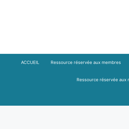
Aller
principal
au
contenu
ACCUEIL
Ressource réservée aux membres
Ressource réservée aux