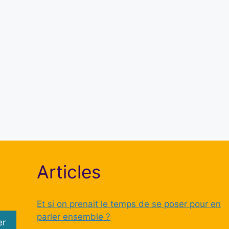
Mot de passe
Se souvenir de moi
S’inscrire
Mot de passe oublié ?
Articles
Et si on prenait le temps de se poser pour en
parler ensemble ?
er