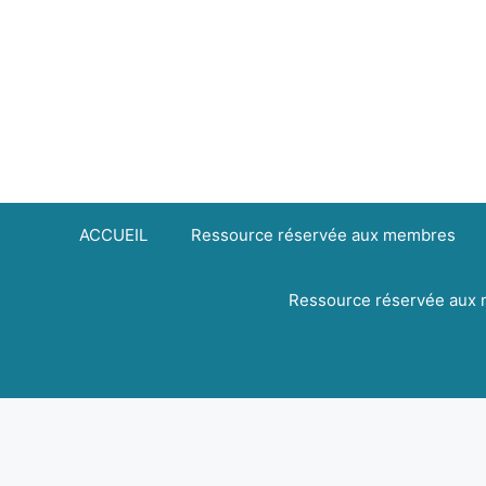
Aller
principal
au
contenu
ACCUEIL
Ressource réservée aux membres
Ressource réservée aux