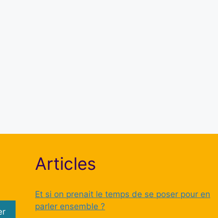
Mot de passe
Se souvenir de moi
S’inscrire
Mot de passe oublié ?
Articles
Et si on prenait le temps de se poser pour en
parler ensemble ?
er