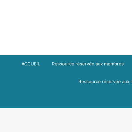
Aller
principal
au
contenu
ACCUEIL
Ressource réservée aux membres
Ressource réservée aux