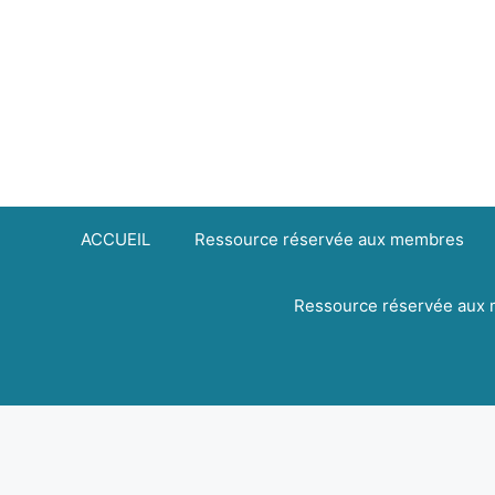
Aller
principal
au
contenu
ACCUEIL
Ressource réservée aux membres
Ressource réservée aux