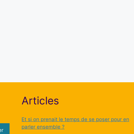
Mot de passe
Se souvenir de moi
S’inscrire
Mot de passe oublié ?
Articles
Et si on prenait le temps de se poser pour en
parler ensemble ?
er