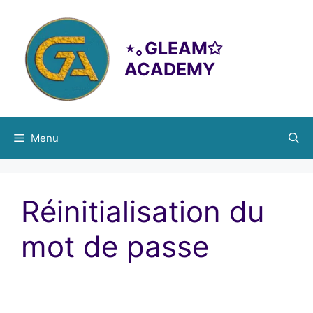
principal
⋆｡GLEAM✩
ACADEMY
Menu
Réinitialisation du
mot de passe
Pour réinitialiser votre mot de passe, veuillez