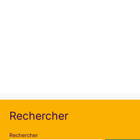
Confirmer le Mot de passe
Afficher la politique de confidentialité
Veuillez confirmer que vous acceptez notre
politique de confidentialité
Rechercher
Rechercher