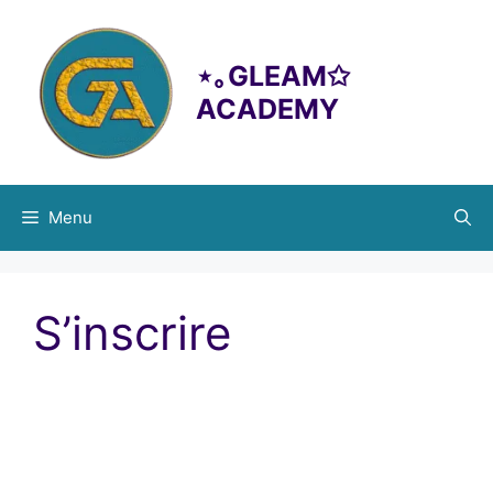
principal
⋆｡GLEAM✩
ACADEMY
Menu
S’inscrire
Identifiant